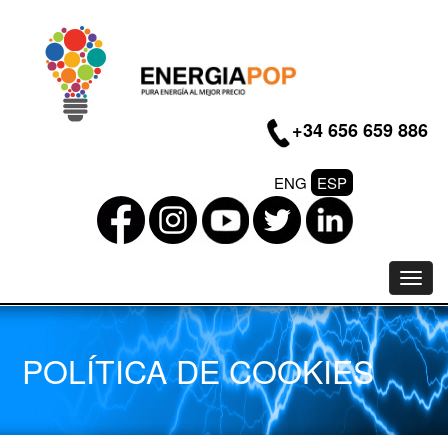
+34 656 659 886
ENG
ESP
Toggl
navig
POLÍTICA DE COOKIES