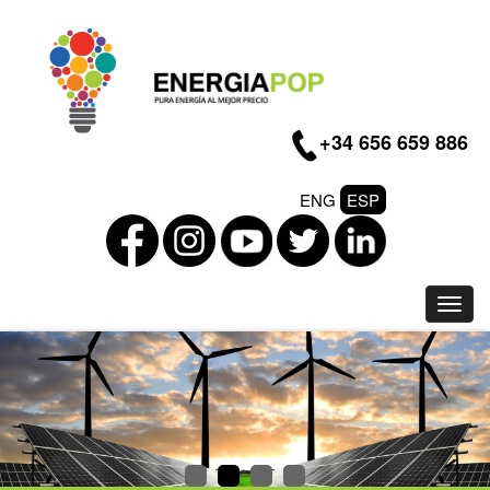
+34 656 659 886
ENG
ESP
Toggl
navig